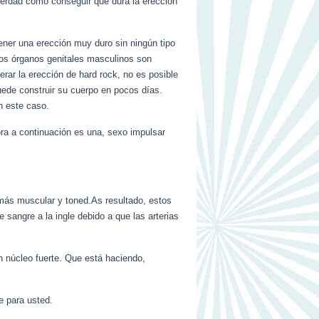
verdad cómo conseguir que dura la erección
ener una erección muy duro sin ningún tipo
los órganos genitales masculinos son
ar la erección de hard rock, no es posible
ede construir su cuerpo en pocos días.
n este caso.
ora a continuación es una, sexo impulsar
 más muscular y toned.As resultado, estos
sangre a la ingle debido a que las arterias
un núcleo fuerte. Que está haciendo,
e para usted.