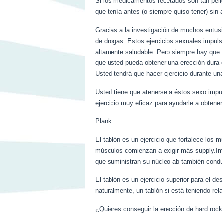
Si los medicamentos recetados son tan peli
que tenía antes (o siempre quiso tener) sin 
Gracias a la investigación de muchos entusi
de drogas. Estos ejercicios sexuales impul
altamente saludable. Pero siempre hay que 
que usted pueda obtener una erección dura 
Usted tendrá que hacer ejercicio durante u
Usted tiene que atenerse a éstos sexo impuls
ejercicio muy eficaz para ayudarle a obtener
Plank.
El tablón es un ejercicio que fortalece lo
músculos comienzan a exigir más supply.Impr
que suministran su núcleo ab también condu
El tablón es un ejercicio superior para el de
naturalmente, un tablón si está teniendo re
¿Quieres conseguir la erección de hard roc