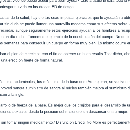
grosas, ¿dónde puede acudir para pedir ayuda? Este artículo le dará toda la 
arriesgar su vida en las drogas ED de riesgo.
astas de la salud, hay ciertas sexo impulsar ejercicios que le ayudarán a obt
sar sin duda se puede llamar una maravilla moderna como sus efectos sobre 
recordar, aunque seguramente estos ejercicios ayudan a los hombres a recuper
en un día o dos. Tomemos el ejemplo de la construcción del cuerpo. No se pu
nas semanas para conseguir un cuerpo en forma muy bien. Lo mismo ocurre e
ar el plan de ejercicios con el fin de obtener un buen results.That dicho, ah
 una erección fuerte de forma natural.
s músculos abdominales, los músculos de la base core.As mejoran, se vuelven
oved sangre suministro de sangre al núcleo también mejora el suministro de 
cen a la ingle.
sarrollo de fuerza de la base. Es mejor que los crujidos para el desarrollo de 
laciones sexuales desde la posición del misionero sin descansar en su mujer.
k sin tomar ningún medicamento? Disfunción Eréctil No More es perfectament