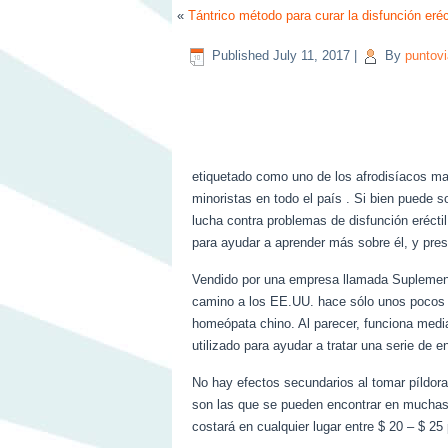
«
Tántrico método para curar la disfunción eréc
Published
July 11, 2017
|
By
puntovi
etiquetado como uno de los afrodisíacos mas
minoristas en todo el país . Si bien puede 
lucha contra problemas de disfunción erécti
para ayudar a aprender más sobre él, y pres
Vendido por una empresa llamada Suplemento
camino a los EE.UU. hace sólo unos pocos a
homeópata chino. Al parecer, funciona media
utilizado para ayudar a tratar una serie de 
No hay efectos secundarios al tomar píldor
son las que se pueden encontrar en muchas 
costará en cualquier lugar entre $ 20 – $ 