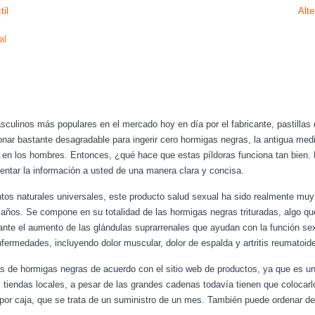
til
Alt
al
culinos más populares en el mercado hoy en día por el fabricante, pastillas
sonar bastante desagradable para ingerir cero hormigas negras, la antigua med
l en los hombres. Entonces, ¿qué hace que estas píldoras funciona tan bien. 
entar la información a usted de una manera clara y concisa.
s naturales universales, este producto salud sexual ha sido realmente muy 
ños. Se compone en su totalidad de las hormigas negras trituradas, algo qu
nte el aumento de las glándulas suprarrenales que ayudan con la función sexu
enfermedades, incluyendo dolor muscular, dolor de espalda y artritis reumatoid
as de hormigas negras de acuerdo con el sitio web de productos, ya que es u
tiendas locales, a pesar de las grandes cadenas todavía tienen que colocarl
25 por caja, que se trata de un suministro de un mes. También puede ordenar