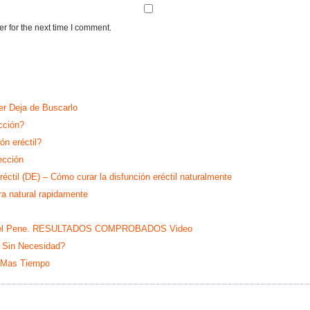
r for the next time I comment.
r Deja de Buscarlo
cción?
ón eréctil?
ección
réctil (DE) – Cómo curar la disfunción eréctil naturalmente
ra natural rapidamente
a en el Pene. RESULTADOS COMPROBADOS Video
 Sin Necesidad?
 Mas Tiempo