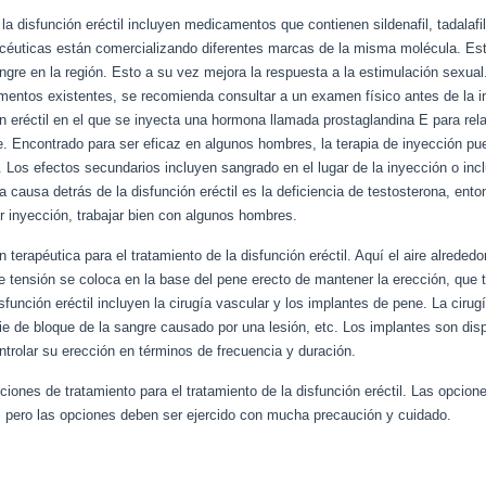
la disfunción eréctil incluyen medicamentos que contienen sildenafil, tadalaf
éuticas están comercializando diferentes marcas de la misma molécula. Es
angre en la región. Esto a su vez mejora la respuesta a la estimulación sex
entos existentes, se recomienda consultar a un examen físico antes de la ing
ión eréctil en el que se inyecta una hormona llamada prostaglandina E para re
e. Encontrado para ser eficaz en algunos hombres, la terapia de inyección pue
 Los efectos secundarios incluyen sangrado en el lugar de la inyección o inc
 causa detrás de la disfunción eréctil es la deficiencia de testosterona, ent
or inyección, trabajar bien con algunos hombres.
terapéutica para el tratamiento de la disfunción eréctil. Aquí el aire alrededo
de tensión se coloca en la base del pene erecto de mantener la erección, que 
sfunción eréctil incluyen la cirugía vascular y los implantes de pene. La ciru
ie de bloque de la sangre causado por una lesión, etc. Los implantes son dis
ontrolar su erección en términos de frecuencia y duración.
ones de tratamiento para el tratamiento de la disfunción eréctil. Las opcio
xo, pero las opciones deben ser ejercido con mucha precaución y cuidado.