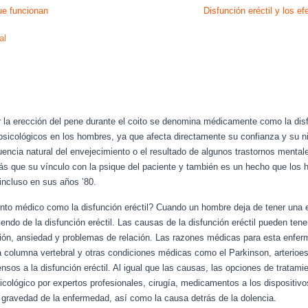
ue funcionan
Disfunción eréctil y los efe
al
la erección del pene durante el coito se denomina médicamente como la disfu
sicológicos en los hombres, ya que afecta directamente su confianza y su ni
encia natural del envejecimiento o el resultado de algunos trastornos menta
más que su vínculo con la psique del paciente y también es un hecho que los 
 incluso en sus años ’80.
to médico como la disfunción eréctil? Cuando un hombre deja de tener una e
iendo de la disfunción eréctil. Las causas de la disfunción eréctil pueden tene
sión, ansiedad y problemas de relación. Las razones médicas para esta enfe
la columna vertebral y otras condiciones médicas como el Parkinson, arterioes
sos a la disfunción eréctil. Al igual que las causas, las opciones de tratamie
ológico por expertos profesionales, cirugía, medicamentos a los dispositivos
 gravedad de la enfermedad, así como la causa detrás de la dolencia.